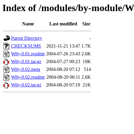
Index of /modules/by-module
Name
Last modified
Size
Parent Directory
-
CHECKSUMS
2021-11-21 13:47
1.7K
Wily-0.01.readme
2004-07-26 23:43
2.6K
Wily-0.01.tar.gz
2004-07-27 00:23
19K
Wily-0.02.meta
2004-08-20 07:12
514
Wily-0.02.readme
2004-08-20 06:11
2.6K
Wily-0.02.tar.gz
2004-08-20 07:19
21K